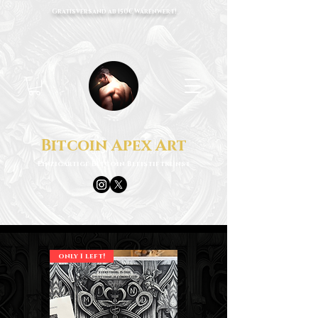
Gratisversand ab 150€ Warenwert!
Bitcoin Apex Art
Einzigartige Bitcoin Bleistiftkunst
only 1 left!