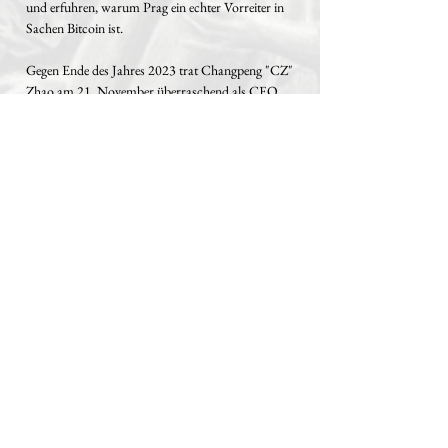
und erfuhren, warum Prag ein echter Vorreiter in
Sachen Bitcoin ist.
Gegen Ende des Jahres 2023 trat Changpeng "CZ"
Zhao am 21. November überraschend als CEO
der weltgrößten Kryptobörse Binance zurück und
gab Geldwäsche in den Vereinigten Staaten zu.
Im neuen Jahr 2024 fand am 10. Januar das
einflussreichste Ereignis seit langem statt. Zum
ersten Mal wurde ein Bitcoin Spot ETF von der
SEC genehmigt. Neben BlackRock und Grayscale
erhielten insgesamt 11 ETFs grünes Licht.
Am 22. Februar 2024 wurde in Deutschland
Bitcoin-Geschichte geschrieben: Bitcoin im
Bundestag - eine Initiative von Blocktrainer ,
Roman Reher und Joana Cotar, um
Fehlinformationen über Bitcoin aufzuklären und
zu korrigieren und Bitcoin den
Bundestagsabgeordneten näher zu bringen.