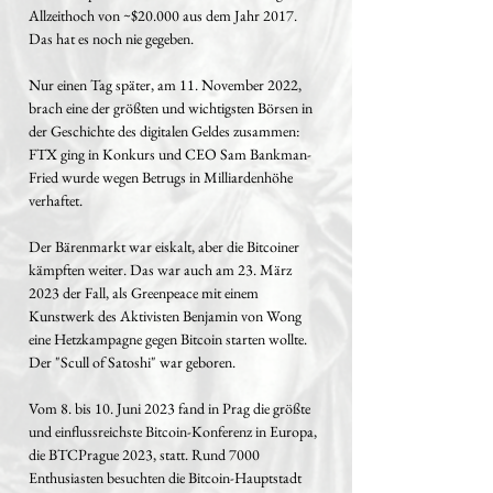
Allzeithoch von ~$20.000 aus dem Jahr 2017.
Das hat es noch nie gegeben.
Nur einen Tag später, am 11. November 2022,
brach eine der größten und wichtigsten Börsen in
der Geschichte des digitalen Geldes zusammen:
FTX ging in Konkurs und CEO Sam Bankman-
Fried wurde wegen Betrugs in Milliardenhöhe
verhaftet.
Der Bärenmarkt war eiskalt, aber die Bitcoiner
kämpften weiter. Das war auch am 23. März
2023 der Fall, als Greenpeace mit einem
Kunstwerk des Aktivisten Benjamin von Wong
eine Hetzkampagne gegen Bitcoin starten wollte.
Der "Scull of Satoshi" war geboren.
Vom 8. bis 10. Juni 2023 fand in Prag die größte
und einflussreichste Bitcoin-Konferenz in Europa,
die BTCPrague 2023, statt. Rund 7000
Enthusiasten besuchten die Bitcoin-Hauptstadt