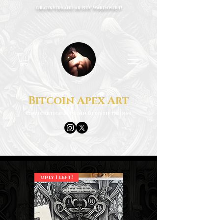
Gratisversand ab 150€ Warenwert!
Bitcoin Apex Art
Einzigartige Bitcoin Bleistiftkunst
only 1 left!