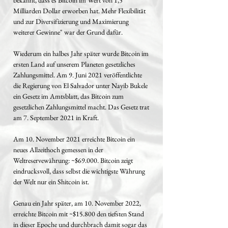
bekannt, dass es Bitcoin im Wert von 1,5
Milliarden Dollar erworben hat. Mehr Flexibilität
und zur Diversifizierung und Maximierung
weiterer Gewinne" war der Grund dafür.
Wiederum ein halbes Jahr später wurde Bitcoin im
ersten Land auf unserem Planeten gesetzliches
Zahlungsmittel. Am 9. Juni 2021 veröffentlichte
die Regierung von El Salvador unter Nayib Bukele
ein Gesetz im Amtsblatt, das Bitcoin zum
gesetzlichen Zahlungsmittel macht. Das Gesetz trat
am 7. September 2021 in Kraft.
Am 10. November 2021 erreichte Bitcoin ein
neues Allzeithoch gemessen in der
Weltreservewährung: ~$69.000. Bitcoin zeigt
eindrucksvoll, dass selbst die wichtigste Währung
der Welt nur ein Shitcoin ist.
Genau ein Jahr später, am 10. November 2022,
erreichte Bitcoin mit ~$15.800 den tiefsten Stand
in dieser Epoche und durchbrach damit sogar das