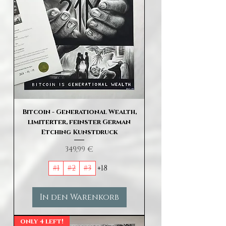
Bitcoin - Generational Wealth,
limiterter, feinster German
Etching Kunstdruck
Preis
349,99 €
#1
#2
#3
+18
In den Warenkorb
only 4 left!