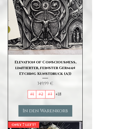
Elevation of Consciousness,
limitierter, feinster German
Etching Kunstdruck (A3)
Preis
349,99 €
#1
#2
#3
+18
In den Warenkorb
only 7 left!