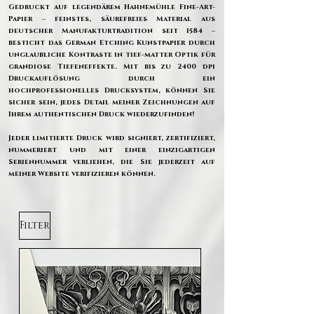
Gedruckt auf legendärem Hahnemühle Fine-Art-
Papier – feinstes, säurefreies Material aus
deutscher Manufakturtradition seit 1584 –
besticht das German Etching Kunstpapier durch
unglaubliche Kontraste in tief-matter Optik für
grandiose Tiefeneffekte. Mit bis zu 2400 dpi
Druckauflösung durch ein
hochprofessionelles Drucksystem, können Sie
sicher sein, jedes Detail meiner Zeichnungen auf
Ihrem authentischen Druck wiederzufinden!
Jeder limitierte Druck wird signiert, zertifiziert,
nummeriert und mit einer einzigartigen
Seriennummer verliehen, die Sie jederzeit auf
meiner Website verifizieren können.
Filter