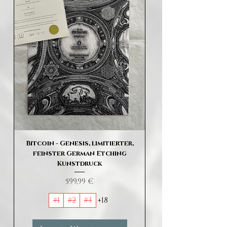
Bitcoin - Genesis, limitierter,
feinster German Etching
Kunstdruck
Preis
599,99 €
#1
#2
#3
+18