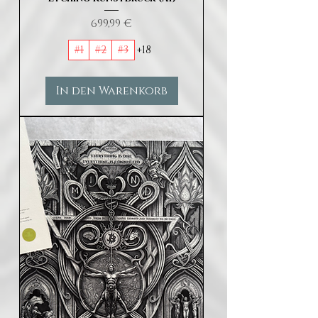
Preis
699,99 €
#1
#2
#3
+18
In den Warenkorb