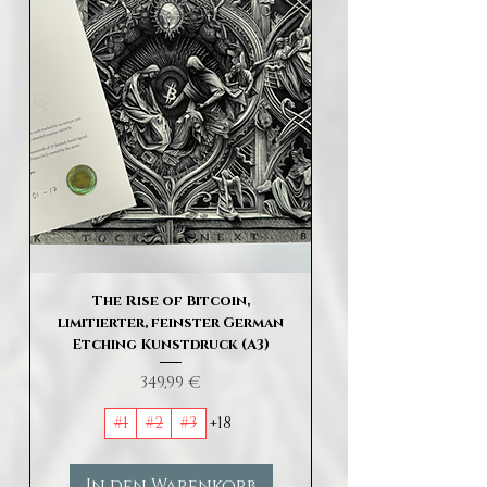
The Rise of Bitcoin,
limitierter, feinster German
Etching Kunstdruck (A3)
Preis
349,99 €
#1
#2
#3
+18
In den Warenkorb