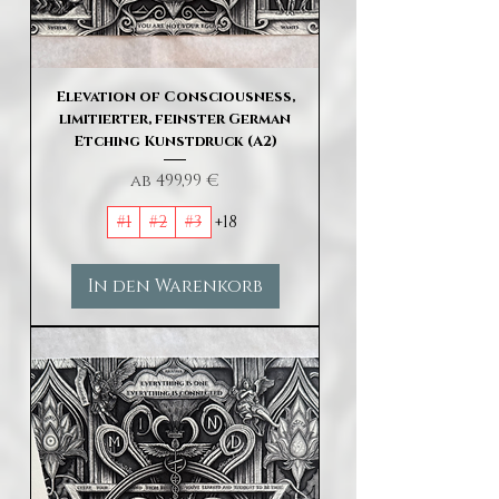
Elevation of Consciousness,
limitierter, feinster German
Etching Kunstdruck (A2)
Sale-Preis
ab
499,99 €
#1
#2
#3
+18
In den Warenkorb