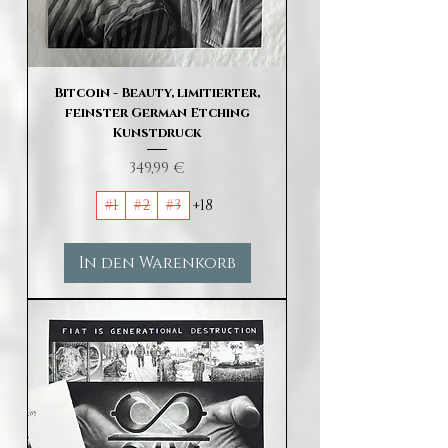
Bitcoin - Beauty, limitierter,
feinster German Etching
Kunstdruck
Preis
349,99 €
#1
#2
#3
+18
In den Warenkorb