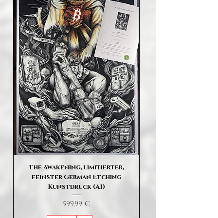
The Awakening, limitierter,
feinster German Etching
Kunstdruck (A1)
Preis
599,99 €