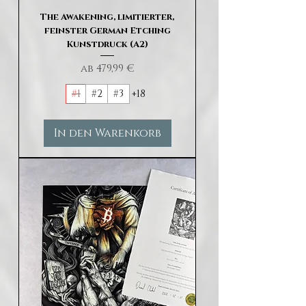
The Awakening, limitierter,
feinster German Etching
Kunstdruck (A2)
Sale-Preis
ab
479,99 €
#1
#2
#3
+18
In den Warenkorb