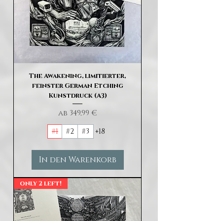
The Awakening, limitierter,
feinster German Etching
Kunstdruck (A3)
Sale-Preis
ab
349,99 €
#1
#2
#3
+18
In den Warenkorb
only 2 left!