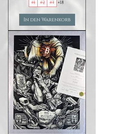
#1
#2
#3
+18
In den Warenkorb