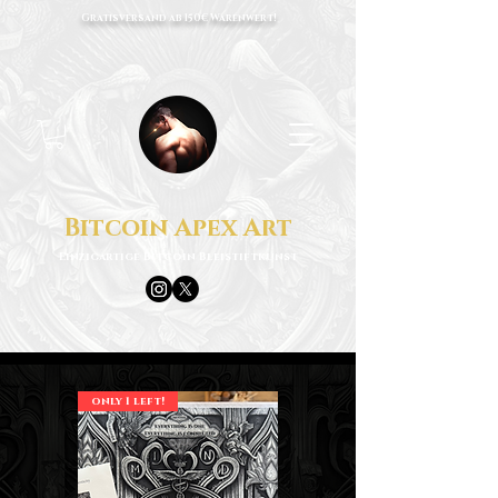
Gratisversand ab 150€ Warenwert!
Bitcoin Apex Art
Einzigartige Bitcoin Bleistiftkunst
only 1 left!