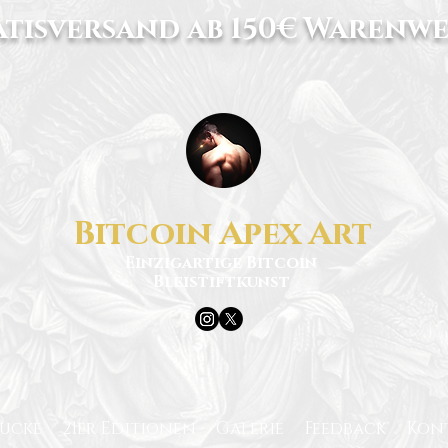
tisversand ab 150€ Warenwe
Bitcoin Apex Art
Einzigartige Bitcoin
Bleistiftkunst
rucke
21er Editionen
Galerie
Feedback
Kon