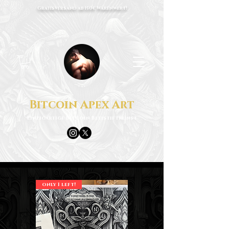
Gratisversand ab 150€ Warenwert!
Bitcoin Apex Art
Einzigartige Bitcoin Bleistiftkunst
only 1 left!