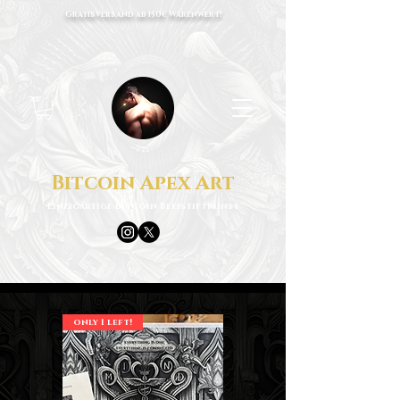
Gratisversand ab 150€ Warenwert!
Bitcoin Apex Art
Einzigartige Bitcoin Bleistiftkunst
only 1 left!