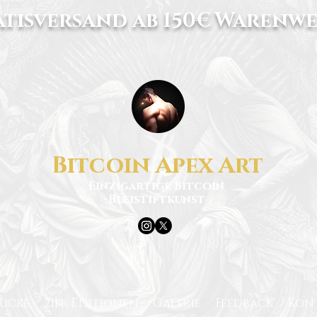
tisversand ab 150€ Warenwe
Bitcoin Apex Art
Einzigartige Bitcoin
Bleistiftkunst
rucke
21er Editionen
Galerie
Feedback
Kon