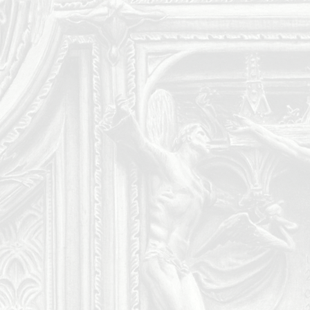
 29,7 x 42 cm.
tifikat aus echtem, handgeschöpftem
© Zeichenkarton, 290 g/m².
hnemühle-Hologrammen, welche eine
tragen: ein Hologramm auf der Rückseite
Schutzabdeckung und ein identisches
egenden Hahnemühle-Zertifikat.
ur, das Seriennummer Hologramm und die
uf der Rückseite der Zeichnung.
t mit einem speziellen Hahnemühle-
ilben durch UV-Strahlung zu verhindern
rvieren.