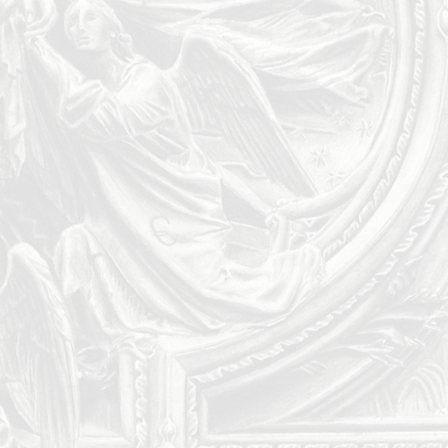
nen.
 wirkt wie ein echter Kathedralen-
gerahmt ab 100×140 cm für maximale
tement-Piece in Loft, Bitcoin-Headquarter,
Galerie.
ifikat, Signatur und optionaler
deinem Raum. Es fordert Haltung. Es
erte sind knapp, hart, ewig – und voller
e, die wirklich hinschauen.
l ist verfügbar.
t, ein Stück lebendiger
tztzeit und gerade erst angefangener
 – bevor es in einer privaten
erschwindet.