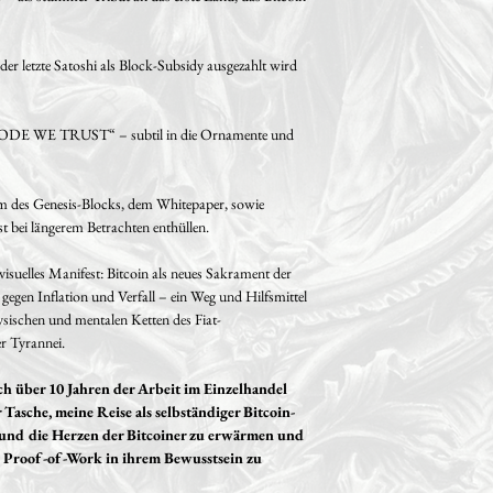
• Größe des Kunstwerks:
der letzte Satoshi als Block-Subsidy ausgezahlt wird
• Inklusive Echtheitszer
Hahnemühle-Papier.
 CODE WE TRUST“ – subtil in die Ornamente und
• Material: Feiner Folia 
• Bestückt mit zwei Ha
um des Genesis-Blocks, dem Whitepaper, sowie
einmalige Seriennummer 
st bei längerem Betrachten enthüllen.
der Zeichnung mit einer 
Hologramm auf dem beili
 visuelles Manifest: Bitcoin als neues Sakrament der
t gegen Inflation und Verfall – ein Weg und Hilfsmittel
• Der Titel, die Signat
sischen und mentalen Ketten des Fiat-
Blockzeit befinden sich a
r Tyrannei.
• Gesichert und geschütz
ch über 10 Jahren der Arbeit im Einzelhandel
Fixierspray, um ein Verg
asche, meine Reise als selbständiger Bitcoin-
und den Graphit zu konse
n und die Herzen der Bitcoiner zu erwärmen und
en Proof-of-Work in ihrem Bewusstsein zu