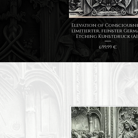
Schnellansicht
Elevation of Consciousne
limitierter, feinster Ger
Etching Kunstdruck (A1
Preis
699,99 €