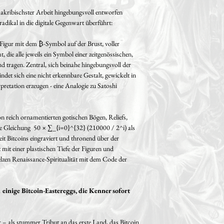
geschaffen für Generatio
akribischster Arbeit hingebungsvoll entworfen
• Monumentale Präsenz –
radikal in die digitale Gegenwart überführt:
Ausschnitt (empfohlen 
Wirkung).
Figur mit dem ₿-Symbol auf der Brust, voller
ie alle jeweils ein Symbol einer zeitgenössischen,
• Ideal als zentrales Sta
tragen. Zentral, sich beinahe hingebungsvoll der
privater Sammlung, oder 
det sich eine nicht erkennbare Gestalt, gewickelt in
pretation erzeugen - eine Analogie zu Satoshi
• Inklusive Echtheitszert
persönlicher Widmung.
 reich ornamentierten gotischen Bögen, Reliefs,
Dieses Werk herrscht in 
sche Gleichung 50 × ∑_{i=0}^{32} (210000 / 2^i) als
erinnert täglich: Wahre W
t Bitcoins eingraviert und thronend über der
versteckter Schätze für di
t mit einer plastischen Tiefe der Figuren und
lzen Renaissance-Spiritualität mit dem Code der
Nur dieses eine Origina
Eine seltene Gelegenhei
 einige Bitcoin-Eastereggs, die Kenner sofort
Kunstgeschichte der Je
Bitcoin-Ära zu besitzen
Sammlung für immer v
– als stummer Tribut an das erste Land, das Bitcoin