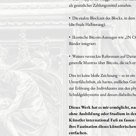
als gesetzliches Zahlungsmittel annahm.
• Die exakte Blockzeit des Blocks, in dem 
(die finale Halbierung).
• Ikonische Bitcoin-Aussagen wie „IN
Bänder integriert.
• Weitere versteckte Referenzen auf Dat
generelle Mantras über Bitcoin, die sich er
Dies ist keine bloße Zeichnung – es ist ein
Unverfälschtheit, als hartes, endliches Gu
zur Erlösung des Individuums aus den phy
Schuldgeldsystems und dessen diabolische
Dieses Werk hat es mir ermöglicht, na
ohne Ausbildung oder Studium in der T
Künstler international Fuß zu fasse
ihre Faszination dieses künstlerisch
entfachen.