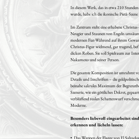
In diesem Werk, das in etwa 210 Stunden 
wurde, habe ich die ikonische Pietà-Szene 
Im Zentrum steht eine erhabene Christus-
Neugier und Staunen von Engeln umsäumt, d
modernen Fiat-Während auf ihrem Gewand 
Christus-Figur widmend, gar tragend, befin
dicken Roben. Sie soll Spielraum zur Inter
Nakamoto und seiner Person.
Die gesamte Komposition ist umrahmt von
Details und Inschriften – die geldpoliti
beinahe sakrales Maximum der Begrenzthei
Szenerie, wie ein göttliches Dekret, gepaar
verblüffend realen Schattenwurf verschme
Moderne.
Besonders liebevoll eingearbeitet sind
erkennen und lächeln lassen:
• Das Wappen der Flagge von El Salvador 