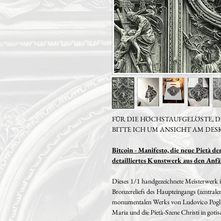
FÜR DIE HÖCHSTAUFGELÖSTE, D
BITTE ICH UM ANSICHT AM DES
Bitcoin - Manifesto, die neue Pietà d
detailliertes Kunstwerk aus den Anfä
Dieses 1/1 handgezeichnete Meisterwerk i
Bronzereliefs des Haupteingangs (zentral
monumentalen Werks von Ludovico Poglia
Maria und die Pietà-Szene Christi in gotisc